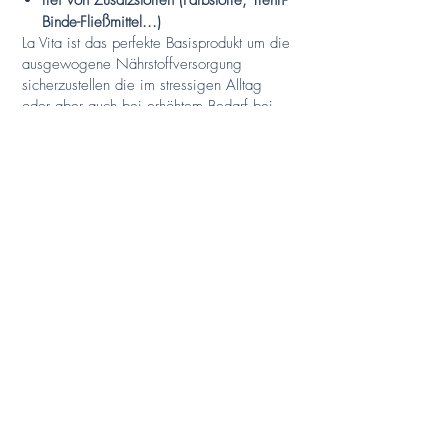
frei von Zusatzstoffen (Farbstoffe, Trenn-
Binde-Fließmittel...)
La Vita ist das perfekte Basisprodukt um die
ausgewogene Nährstoffversorgung
sicherzustellen die im stressigen Alltag
oder aber auch bei erhöhtem Bedarf bei
Krankheit, Stress, zunehmendem Alter oft
nicht gewährleistet ist.
La Vita ist für jeden geeignet.
Egal ob Kind, Jugendlicher, Frau oder
Mann, Mama, Senior oder Leistungssportler
– ein flüssiges und leckeres Produkt wie
LaVita kann man ganz unkompliziert in den
Alltag integrieren.
LaVita unterstützt die tägliche Ernährung –
mit den besten Eigenschaften von über 70
natürlichen Zutaten sowie wertvollen
Vitaminen und Spurenelementen.
Ultrareine Kapselhüllen:
NatuGena ist eine von wenigen Firmen,
die von Beginn an spezielle, ultrareine